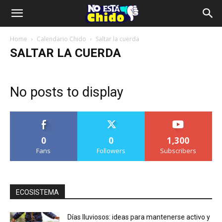
Home
Calendario Chido
Saltar la cuerda
SALTAR LA CUERDA
No posts to display
0
0
1,300
Fans
Followers
Subscribers
ECOSISTEMA
Días lluviosos: ideas para mantenerse activo y