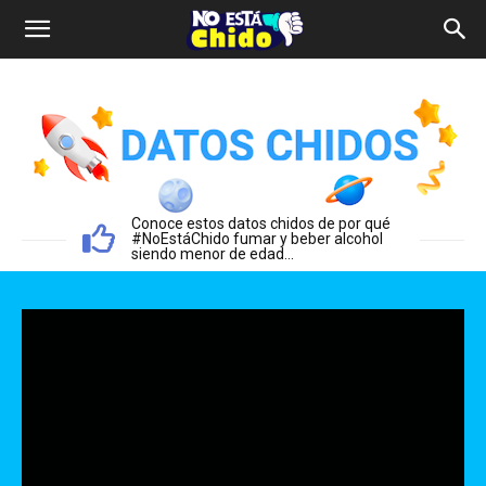
Conoce estos datos chidos de por qué
#NoEstáChido fumar y beber alcohol
siendo menor de edad...