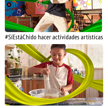
Actividades artísticas que puedes realizar
#SíEstáChido hacer actividades artísticas
#SíEstáChido cocinar
Recetas de cocina que puedes preparar