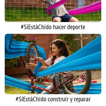
Actividades deportivas que puedes realizar
#SíEstáChido hacer deporte
#SíEstáChido reparar
Aprende a construir y reparar
#SíEstáChido construir y reparar