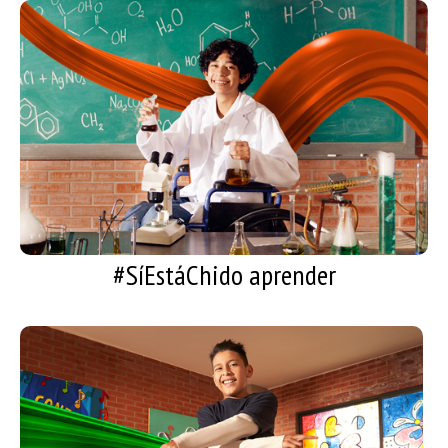
#SíEstáChido aprender
Cursos y recomendaciones para seguir
aprendiendo
#SíEstáChido aprender
#SíEstáChido bailar