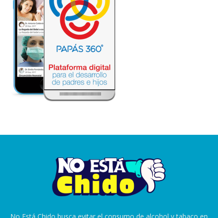
No Está Chido busca evitar el consumo de alcohol y tabaco en