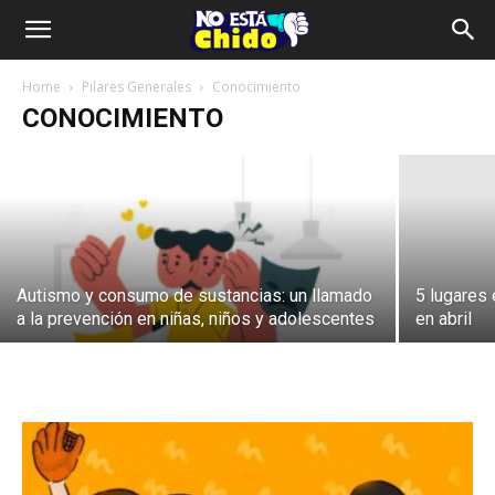
Día Mundial del Cerebro: cuidar tu
mente comienza con decisiones
saludables
Home
Pilares Generales
Conocimiento
CONOCIMIENTO
Digital CC
-
22 julio, 2026
Autismo y consumo de sustancias: un llamado
5 lugares
a la prevención en niñas, niños y adolescentes
en abril