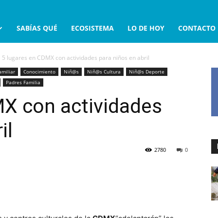
SABÍAS QUÉ
ECOSISTEMA
LO DE HOY
CONTACTO
5 lugares en CDMX con actividades para niños en abril
miliar
Conocimiento
Niñ@s
Niñ@s Cultura
Niñ@s Deporte
Padres Familia
MX con actividades
il
2780
0