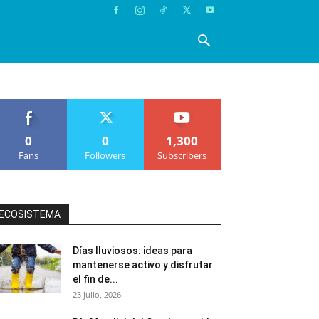
0
0
1,300
Fans
Followers
Subscribers
ECOSISTEMA
Días lluviosos: ideas para
mantenerse activo y disfrutar
el fin de...
23 julio, 2026