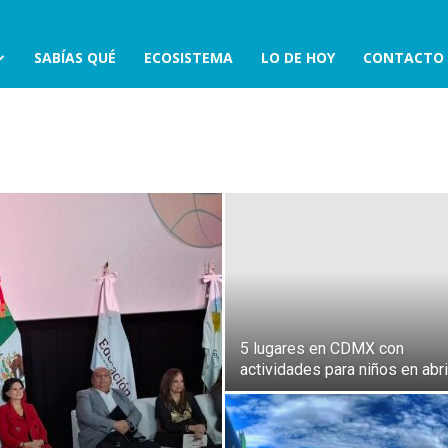
SABÍAS QUÉ
ECOSISTEMA
LO DE HOY
CONTACTO
5 lugares en CDMX con
actividades para niños en abri