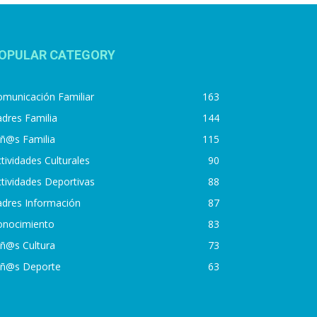
OPULAR CATEGORY
municación Familiar
163
dres Familia
144
iñ@s Familia
115
tividades Culturales
90
tividades Deportivas
88
adres Información
87
onocimiento
83
iñ@s Cultura
73
iñ@s Deporte
63