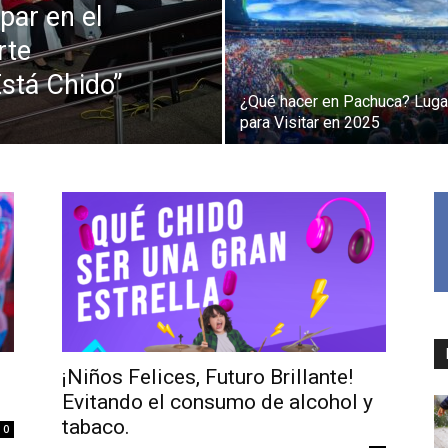
par en el
rte
Está Chido”
¿Qué hacer en Pachuca? Luga
para Visitar en 2025
¡Niños Felices, Futuro Brillante!
Evitando el consumo de alcohol y
tabaco.
0