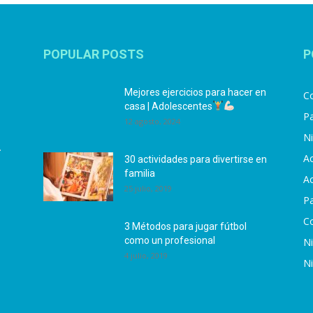
POPULAR POSTS
P
Mejores ejercicios para hacer en
Co
casa | Adolescentes
Pa
12 agosto, 2024
N
.
Ac
30 actividades para divertirse en
familia
Ac
25 julio, 2019
P
C
3 Métodos para jugar fútbol
como un profesional
N
4 julio, 2019
N