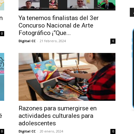
n
Ya tenemos finalistas del 3er
Concurso Nacional de Arte
Fotográfico ¡“Que...
0
Digital CC
-
21 febrero, 2024
0
Razones para sumergirse en
é
actividades culturales para
adolescentes
Digital CC
-
20 enero, 2024
0
0