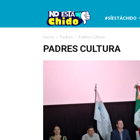
No
#SÍESTÁCHIDO
está
Home
Padres
Padres Cultura
PADRES CULTURA
chido