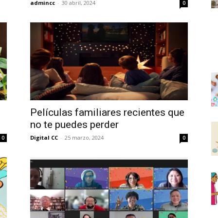
admincc
-
30 abril, 2024
0
Películas familiares recientes que
no te puedes perder
Digital CC
-
25 marzo, 2024
0
0