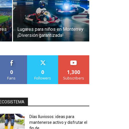
res
Lugares para niños en Monterrey
¡Diversión garantizada!
0
0
1,300
Fans
Followers
Subscribers
ECOSISTEMA
Días lluviosos: ideas para
mantenerse activo y disfrutar el
fin de...