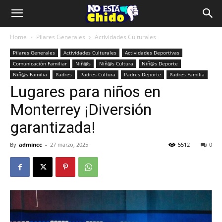
Home
Pilares Generales
Actividades Culturales
Pilares Generales
Actividades Culturales
Actividades Deportivas
Comunicación Familiar
Niñ@s
Niñ@s Cultura
Niñ@s Deporte
Niñ@s Familia
Padres
Padres Cultura
Padres Deporte
Padres Familia
Lugares para niños en
Monterrey ¡Diversión
garantizada!
By
admincc
-
27 marzo, 2025
5512
0