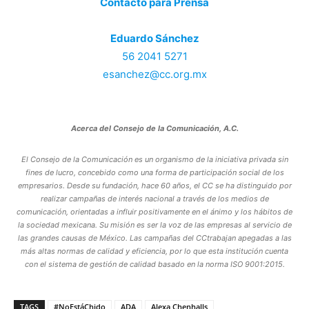
Contacto para Prensa
Eduardo Sánchez
56 2041 5271
esanchez@cc.org.mx
Acerca
del
Consejo
de
la
Comunicación,
A.C.
El Consejo de la Comunicación es un organismo de la iniciativa privada sin
fines de lucro, concebido como una forma de participación
social
de
los
empresarios.
Desde
su
fundación,
hace
60
años,
el
CC
se
ha
distinguido
por
realizar
campañas
de
interés nacional a través de los medios de
comunicación, orientadas a influir positivamente en el ánimo y los hábitos de
la sociedad mexicana. Su misión es ser la voz de las empresas al servicio de
las grandes causas de México. Las campañas del CC
trabajan apegadas a las
más altas normas de calidad y eficiencia, por lo que esta institución cuenta
con el sistema de gestión de calidad basado en la norma ISO 9001:2015.
TAGS
#NoEstáChido
ADA
Alexa Chenhalls