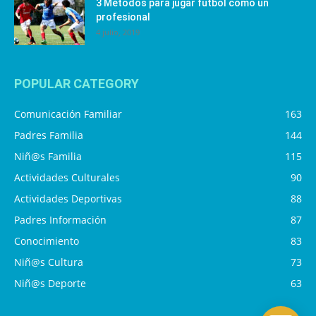
3 Métodos para jugar fútbol como un
profesional
4 julio, 2019
POPULAR CATEGORY
Comunicación Familiar
163
Padres Familia
144
Niñ@s Familia
115
Actividades Culturales
90
Actividades Deportivas
88
Padres Información
87
Conocimiento
83
Niñ@s Cultura
73
Niñ@s Deporte
63