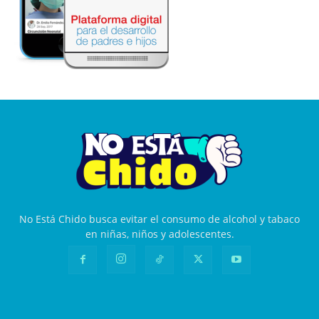
No Está Chido busca evitar el consumo de alcohol y tabaco
en niñas, niños y adolescentes.