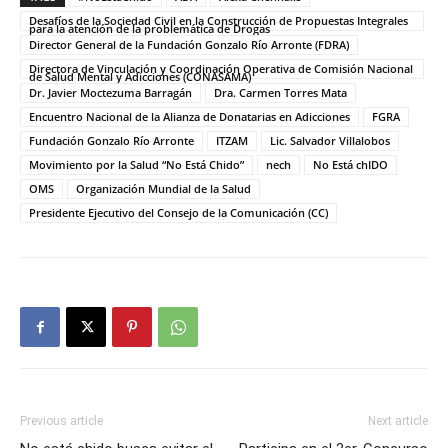
Desafíos de la Sociedad Civil en la Construcción de Propuestas Integrales
para la atención de la problemática de Drogas
Director General de la Fundación Gonzalo Río Arronte (FDRA)
Directora de Vinculación y Coordinación Operativa de Comisión Nacional
de Salud Mental y Adicciones (CONASAMA)
Dr. Javier Moctezuma Barragán
Dra. Carmen Torres Mata
Encuentro Nacional de la Alianza de Donatarias en Adicciones
FGRA
Fundación Gonzalo Río Arronte
ITZAM
Lic. Salvador Villalobos
Movimiento por la Salud “No Está Chido”
nech
No Está chIDO
OMS
Organización Mundial de la Salud
Presidente Ejecutivo del Consejo de la Comunicación (CC)
Previous article
Next article