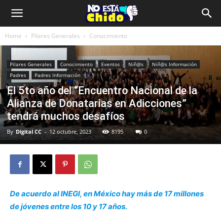
Home
Pilares Generales
Conocimiento
Pilares Generales
Conocimiento
Eventos
Niñ@s
Niñ@s Información
Padres
Padres Información
El 5to año del “Encuentro Nacional de la
Alianza de Donatarias en Adicciones”
tendrá muchos desafíos
By
Digital CC
-
12 octubre, 2023
8195
0
De acuerdo al INEGI, en México hay más de 17 millones
de jóvenes entre los 10 y 17 años.