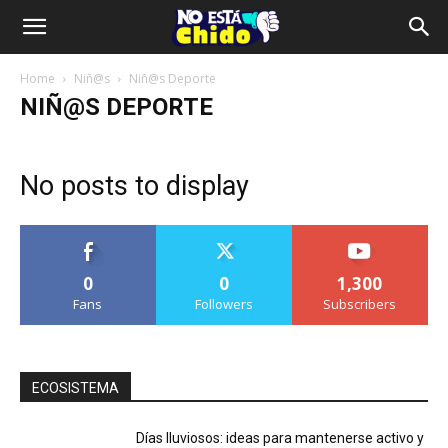
Home
Niñ@s
Niñ@s Deporte
NIÑ@S DEPORTE
No posts to display
0
0
1,300
Fans
Followers
Subscribers
ECOSISTEMA
Días lluviosos: ideas para mantenerse activo y