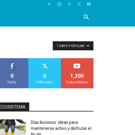
7 DAYS POPULAR
0
0
1,300
Fans
Followers
Subscribers
ECOSISTEMA
Días lluviosos: ideas para
mantenerse activo y disfrutar el
fin de...