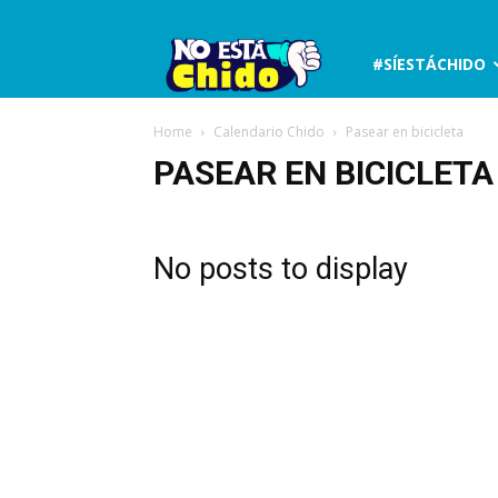
No
#SÍESTÁCHIDO
está
Home
Calendario Chido
Pasear en bicicleta
PASEAR EN BICICLETA
chido
No posts to display