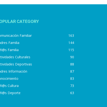
OPULAR CATEGORY
municación Familiar
163
dres Familia
144
iñ@s Familia
115
tividades Culturales
90
tividades Deportivas
88
adres Información
87
onocimiento
83
iñ@s Cultura
73
iñ@s Deporte
63