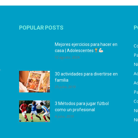
POPULAR POSTS
P
Mejores ejercicios para hacer en
Co
casa | Adolescentes
Pa
12 agosto, 2024
N
.
Ac
30 actividades para divertirse en
familia
Ac
25 julio, 2019
P
C
3 Métodos para jugar fútbol
como un profesional
N
4 julio, 2019
N