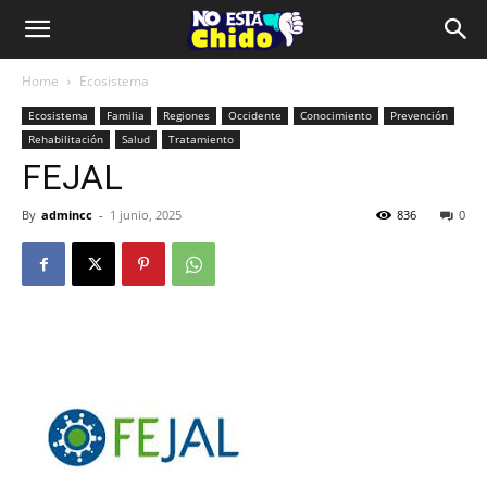
Home
Ecosistema
Ecosistema
Familia
Regiones
Occidente
Conocimiento
Prevención
Rehabilitación
Salud
Tratamiento
FEJAL
By
admincc
-
1 junio, 2025
836
0