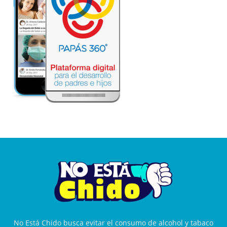
No Está Chido busca evitar el consumo de alcohol y tabaco