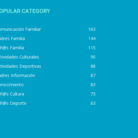
OPULAR CATEGORY
municación Familiar
163
dres Familia
144
iñ@s Familia
115
tividades Culturales
90
tividades Deportivas
88
adres Información
87
onocimiento
83
iñ@s Cultura
73
iñ@s Deporte
63