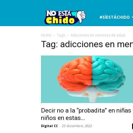
No
#SÍESTÁCHIDO
está
Home
Tags
Adicciones en menores de edad
Tag: adicciones en me
chido
Decir no a la “probadita” en niñas
niños en estas...
Digital CC
-
23 diciembre, 2022