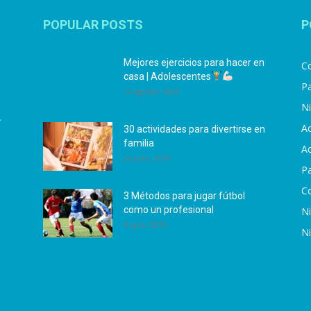
POPULAR POSTS
P
Mejores ejercicios para hacer en
Co
casa | Adolescentes
Pa
12 agosto, 2024
N
.
Ac
30 actividades para divertirse en
familia
Ac
25 julio, 2019
P
C
3 Métodos para jugar fútbol
como un profesional
N
4 julio, 2019
N