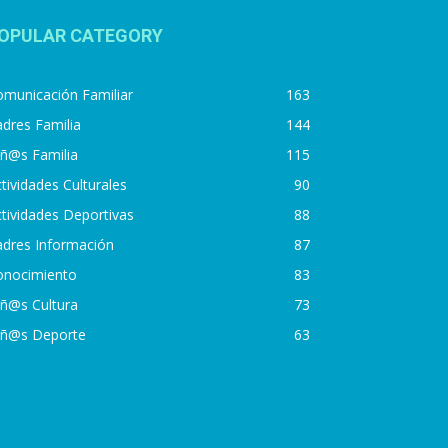
OPULAR CATEGORY
municación Familiar
163
dres Familia
144
iñ@s Familia
115
tividades Culturales
90
tividades Deportivas
88
adres Información
87
onocimiento
83
iñ@s Cultura
73
iñ@s Deporte
63