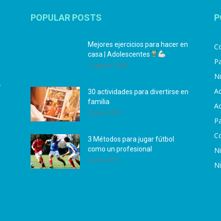
POPULAR POSTS
P
Mejores ejercicios para hacer en
Co
casa | Adolescentes
Pa
12 agosto, 2024
N
.
Ac
30 actividades para divertirse en
familia
Ac
25 julio, 2019
P
C
3 Métodos para jugar fútbol
como un profesional
N
4 julio, 2019
N