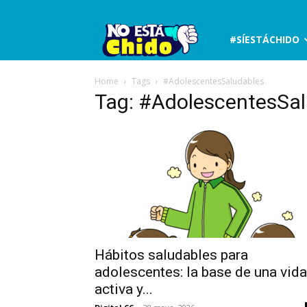
No
#SÍESTÁCHIDO
está
Home
Tags
#AdolescentesSaludables
Tag: #AdolescentesSa
chido
Hábitos saludables para
adolescentes: la base de una vida
activa y...