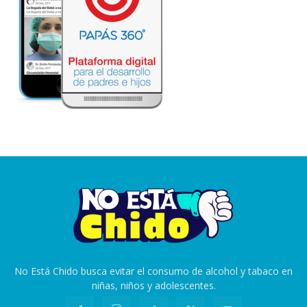
No Está Chido busca evitar el consumo de alcohol y tabaco en
niñas, niños y adolescentes.