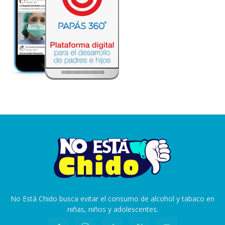
No Está Chido busca evitar el consumo de alcohol y tabaco en
niñas, niños y adolescentes.