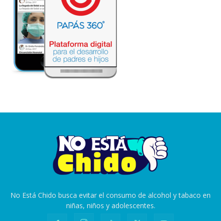
No Está Chido busca evitar el consumo de alcohol y tabaco en
niñas, niños y adolescentes.