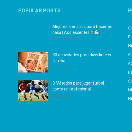
POPULAR POSTS
P
Mejores ejercicios para hacer en
Co
casa | Adolescentes
Pa
12 agosto, 2024
N
.
Ac
30 actividades para divertirse en
familia
Ac
25 julio, 2019
P
C
3 Métodos para jugar fútbol
como un profesional
N
4 julio, 2019
N