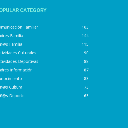
OPULAR CATEGORY
municación Familiar
163
dres Familia
144
iñ@s Familia
115
tividades Culturales
90
tividades Deportivas
88
adres Información
87
onocimiento
83
iñ@s Cultura
73
iñ@s Deporte
63