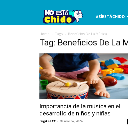
No
#SÍESTÁCHIDO
está
Home
Tags
Beneficios De La Música
Tag: Beneficios De La 
chido
Importancia de la música en el
desarrollo de niños y niñas
Digital CC
-
18 marzo, 2024