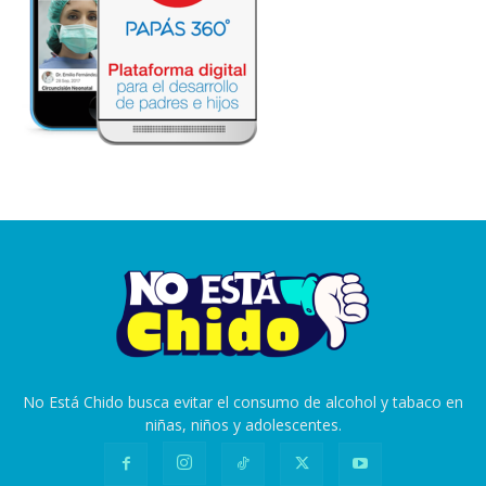
No Está Chido busca evitar el consumo de alcohol y tabaco en
niñas, niños y adolescentes.