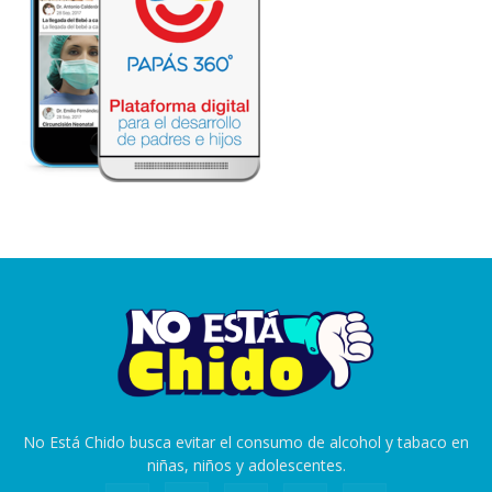
No Está Chido busca evitar el consumo de alcohol y tabaco en
niñas, niños y adolescentes.