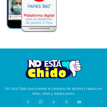
No Está Chido busca evitar el consumo de alcohol y tabaco en
niñas, niños y adolescentes.