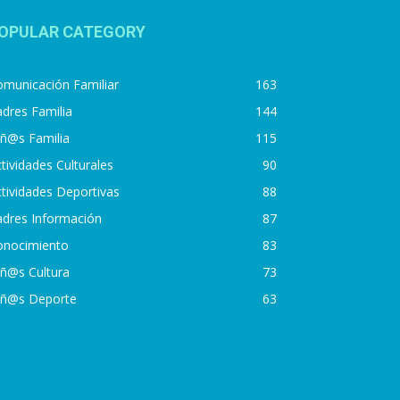
OPULAR CATEGORY
municación Familiar
163
dres Familia
144
iñ@s Familia
115
tividades Culturales
90
tividades Deportivas
88
adres Información
87
onocimiento
83
iñ@s Cultura
73
iñ@s Deporte
63