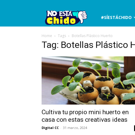
No
#SÍESTÁCHIDO
está
Home
Tags
Botellas Plástico Huerto
Tag: Botellas Plástico 
chido
Cultiva tu propio mini huerto en
casa con estas creativas ideas
Digital CC
-
31 marzo, 2024