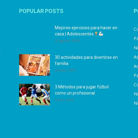
POPULAR POSTS
P
Mejores ejercicios para hacer en
Co
casa | Adolescentes
Pa
12 agosto, 2024
N
.
Ac
30 actividades para divertirse en
familia
Ac
25 julio, 2019
P
C
3 Métodos para jugar fútbol
como un profesional
N
4 julio, 2019
N