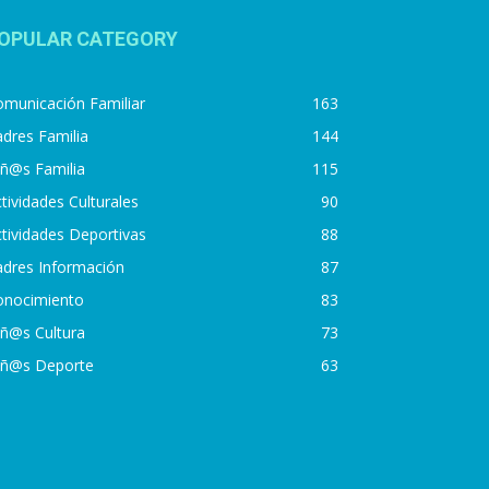
OPULAR CATEGORY
municación Familiar
163
dres Familia
144
iñ@s Familia
115
tividades Culturales
90
tividades Deportivas
88
adres Información
87
onocimiento
83
iñ@s Cultura
73
iñ@s Deporte
63