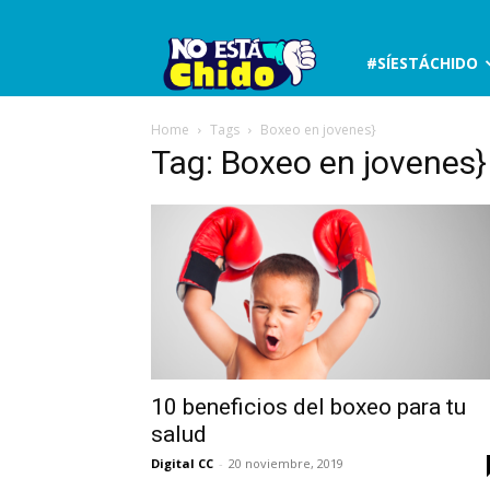
No
#SÍESTÁCHIDO
está
Home
Tags
Boxeo en jovenes}
Tag: Boxeo en jovenes}
chido
10 beneficios del boxeo para tu
salud
Digital CC
-
20 noviembre, 2019