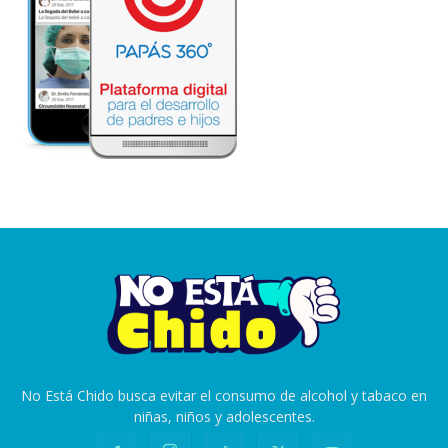
No Está Chido busca evitar el consumo de alcohol y tabaco en
niñas, niños y adolescentes.