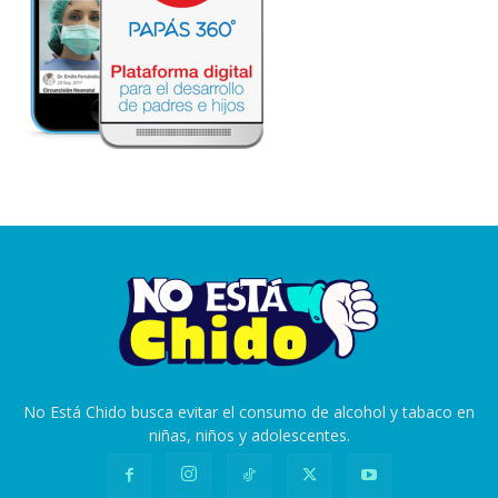
No Está Chido busca evitar el consumo de alcohol y tabaco en
niñas, niños y adolescentes.