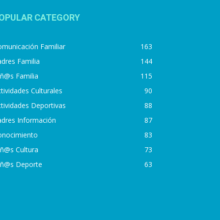
OPULAR CATEGORY
municación Familiar
163
dres Familia
144
iñ@s Familia
115
tividades Culturales
90
tividades Deportivas
88
adres Información
87
onocimiento
83
iñ@s Cultura
73
iñ@s Deporte
63