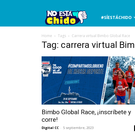
No
#SÍESTÁCHIDO
está
Home
Tags
Carrera virtual Bimbo Global Race
Tag: carrera virtual Bi
chido
Bimbo Global Race, ¡inscríbete y
corre!
Digital CC
-
5 septiembre, 2023