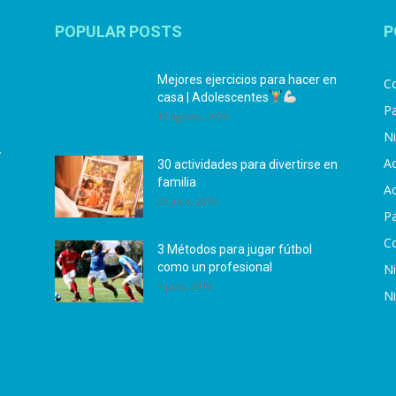
POPULAR POSTS
P
Mejores ejercicios para hacer en
Co
casa | Adolescentes
Pa
12 agosto, 2024
N
.
Ac
30 actividades para divertirse en
familia
Ac
25 julio, 2019
P
C
3 Métodos para jugar fútbol
como un profesional
N
4 julio, 2019
N