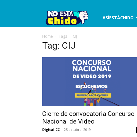
No
#SÍESTÁCHIDO
está
Home
Tags
CIJ
Tag: CIJ
chido
Cierre de convocatoria Concurso
Nacional de Video
Digital CC
-
25 octubre, 2019