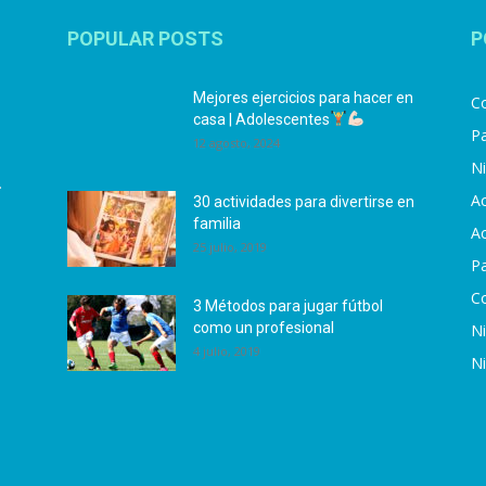
POPULAR POSTS
P
Mejores ejercicios para hacer en
Co
casa | Adolescentes
Pa
12 agosto, 2024
N
.
Ac
30 actividades para divertirse en
familia
Ac
25 julio, 2019
P
C
3 Métodos para jugar fútbol
como un profesional
N
4 julio, 2019
N