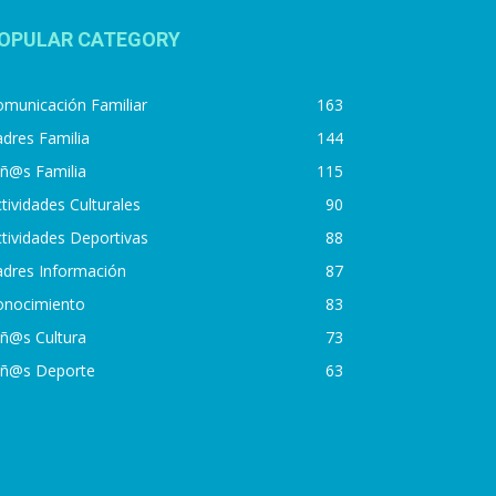
OPULAR CATEGORY
municación Familiar
163
dres Familia
144
iñ@s Familia
115
tividades Culturales
90
tividades Deportivas
88
adres Información
87
onocimiento
83
iñ@s Cultura
73
iñ@s Deporte
63