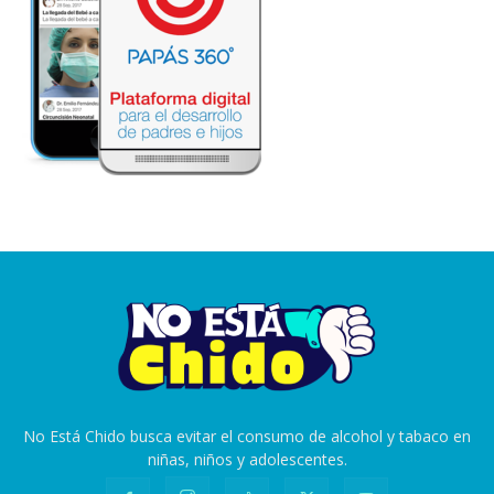
No Está Chido busca evitar el consumo de alcohol y tabaco en
niñas, niños y adolescentes.