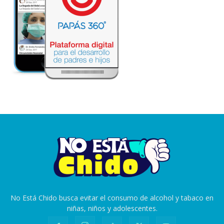
No Está Chido busca evitar el consumo de alcohol y tabaco en
niñas, niños y adolescentes.