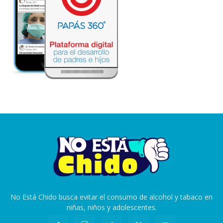
No Está Chido busca evitar el consumo de alcohol y tabaco en
niñas, niños y adolescentes.