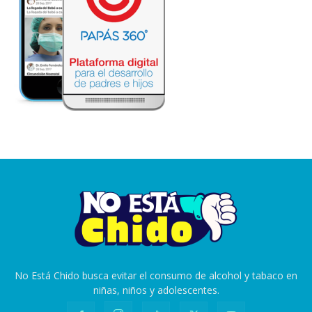
No Está Chido busca evitar el consumo de alcohol y tabaco en
niñas, niños y adolescentes.