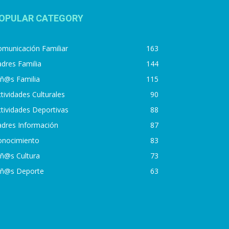
OPULAR CATEGORY
municación Familiar
163
dres Familia
144
iñ@s Familia
115
tividades Culturales
90
tividades Deportivas
88
adres Información
87
onocimiento
83
iñ@s Cultura
73
iñ@s Deporte
63