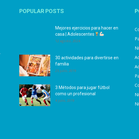
POPULAR POSTS
P
Mejores ejercicios para hacer en
Co
casa | Adolescentes
Pa
12 agosto, 2024
N
.
Ac
30 actividades para divertirse en
familia
Ac
25 julio, 2019
P
C
3 Métodos para jugar fútbol
como un profesional
N
4 julio, 2019
N