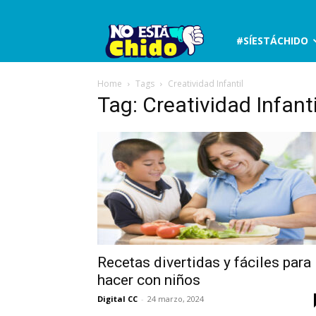
No
#SÍESTÁCHIDO
está
Home
Tags
Creatividad Infantil
Tag: Creatividad Infanti
chido
Recetas divertidas y fáciles para
hacer con niños
Digital CC
-
24 marzo, 2024