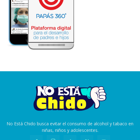
No Está Chido busca evitar el consumo de alcohol y tabaco en
niñas, niños y adolescentes.