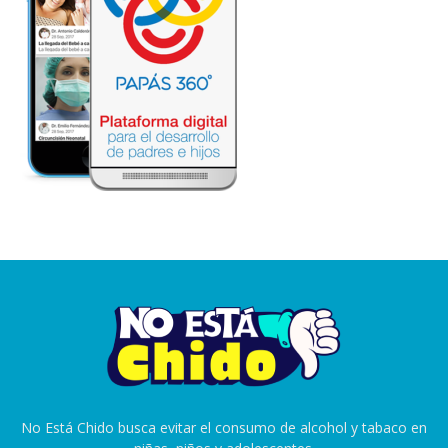
No Está Chido busca evitar el consumo de alcohol y tabaco en