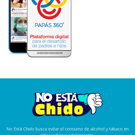
No Está Chido busca evitar el consumo de alcohol y tabaco en