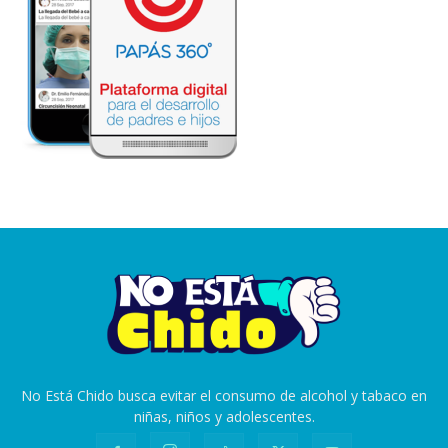
No Está Chido busca evitar el consumo de alcohol y tabaco en
niñas, niños y adolescentes.