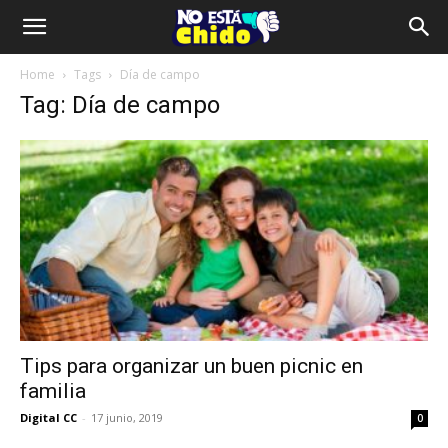
Home
Tags
Día de campo
Tag: Día de campo
Tips para organizar un buen picnic en
familia
Digital CC
-
17 junio, 2019
0