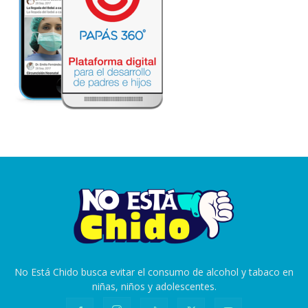
No Está Chido busca evitar el consumo de alcohol y tabaco en
niñas, niños y adolescentes.