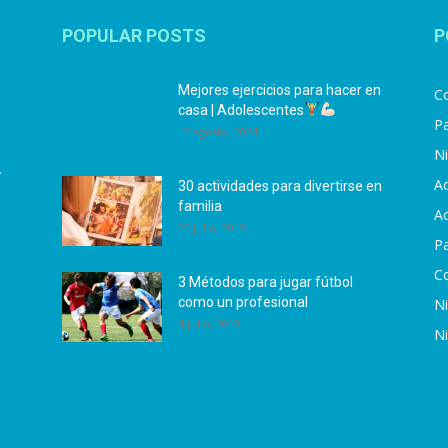
POPULAR POSTS
P
Mejores ejercicios para hacer en
Co
casa | Adolescentes
Pa
12 agosto, 2024
N
.
Ac
30 actividades para divertirse en
familia
Ac
25 julio, 2019
P
C
3 Métodos para jugar fútbol
como un profesional
N
4 julio, 2019
N