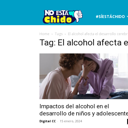
No
#SÍESTÁCHIDO
está
Home
Tags
El alcohol afecta el desarrollo cerebr
Tag: El alcohol afecta e
chido
Impactos del alcohol en el
desarrollo de niños y adolescent
Digital CC
-
15 enero, 2024