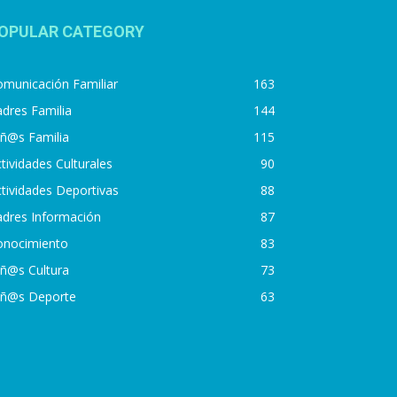
OPULAR CATEGORY
municación Familiar
163
dres Familia
144
iñ@s Familia
115
tividades Culturales
90
tividades Deportivas
88
adres Información
87
onocimiento
83
iñ@s Cultura
73
iñ@s Deporte
63