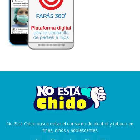
No Está Chido busca evitar el consumo de alcohol y tabaco en
niñas, niños y adolescentes.