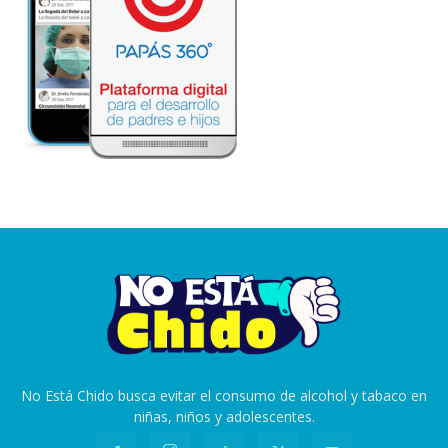
No Está Chido busca evitar el consumo de alcohol y tabaco en
niñas, niños y adolescentes.