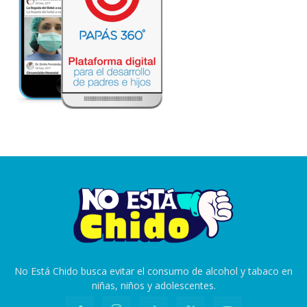
No Está Chido busca evitar el consumo de alcohol y tabaco en
niñas, niños y adolescentes.