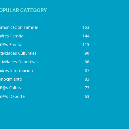
OPULAR CATEGORY
municación Familiar
163
dres Familia
144
iñ@s Familia
115
tividades Culturales
90
tividades Deportivas
88
adres Información
87
onocimiento
83
iñ@s Cultura
73
iñ@s Deporte
63