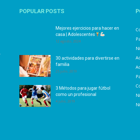
POPULAR POSTS
P
Mejores ejercicios para hacer en
Co
casa | Adolescentes
Pa
12 agosto, 2024
N
.
Ac
30 actividades para divertirse en
familia
Ac
25 julio, 2019
P
C
3 Métodos para jugar fútbol
como un profesional
N
4 julio, 2019
N