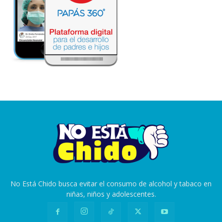
No Está Chido busca evitar el consumo de alcohol y tabaco en
niñas, niños y adolescentes.