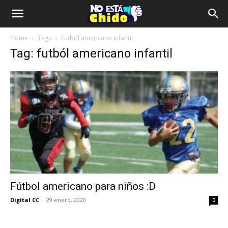
Home
Tags
Futból americano infantil
Tag: futból americano infantil
Fútbol americano para niños :D
Digital CC
-
29 enero, 2020
0