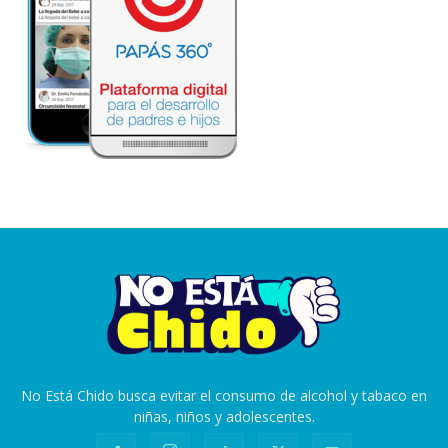
No Está Chido busca evitar el consumo de alcohol y tabaco en
niñas, niños y adolescentes.