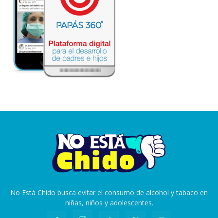
No Está Chido busca evitar el consumo de alcohol y tabaco en
niñas, niños y adolescentes.