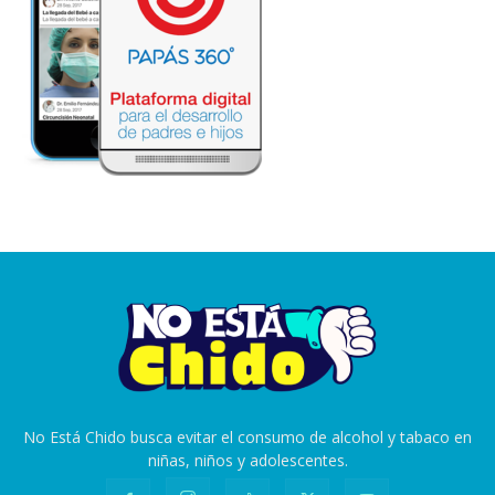
No Está Chido busca evitar el consumo de alcohol y tabaco en
niñas, niños y adolescentes.