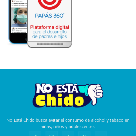
No Está Chido busca evitar el consumo de alcohol y tabaco en
niñas, niños y adolescentes.