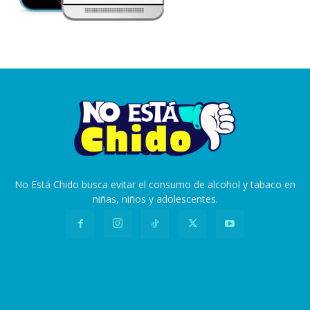
No Está Chido busca evitar el consumo de alcohol y tabaco en
niñas, niños y adolescentes.