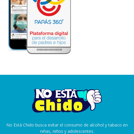
No Está Chido busca evitar el consumo de alcohol y tabaco en
niñas, niños y adolescentes.