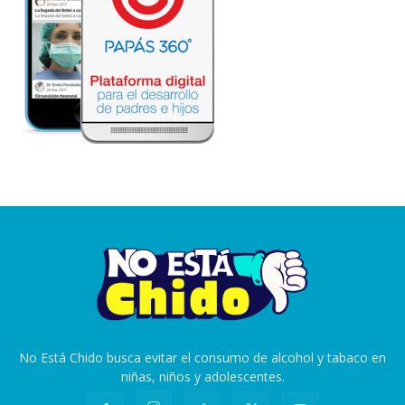
No Está Chido busca evitar el consumo de alcohol y tabaco en
niñas, niños y adolescentes.